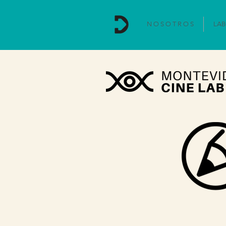
N O S O T R O S
LAB