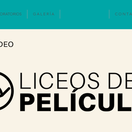
ORATORIOS
G A L E R Í A
LICEOS DE PELÍCULA
C O N T A